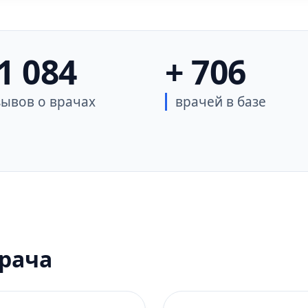
 1 084
+ 706
зывов о врачах
врачей в базе
врача