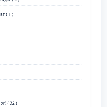
 ( 1 )
) ( 32 )