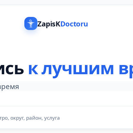
ZapisK
Doctoru
ись
к лучшим в
 время