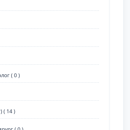
ог ( 0 )
( 14 )
ург ( 0 )