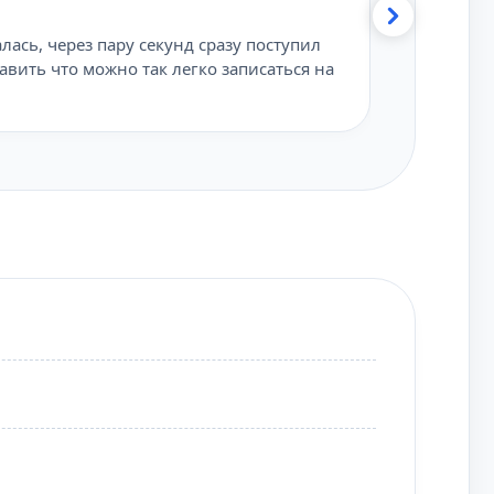
★★★★
ась, через пару секунд сразу поступил
Здорово что
авить что можно так легко записаться на
наткнулся н
сразу мне 