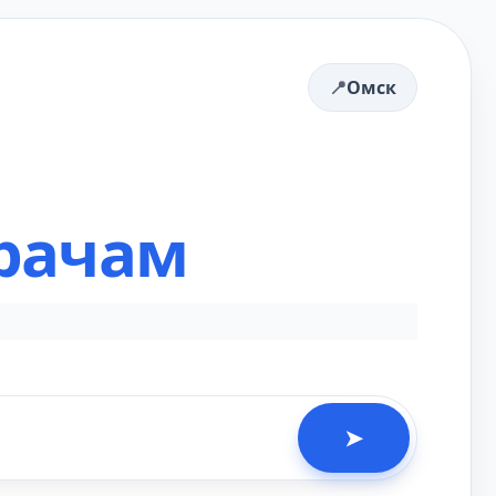
Омск
рачам
➤