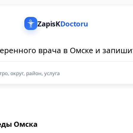
ZapisK
Doctoru
еренного врача в Омске и запиши
педы Омска