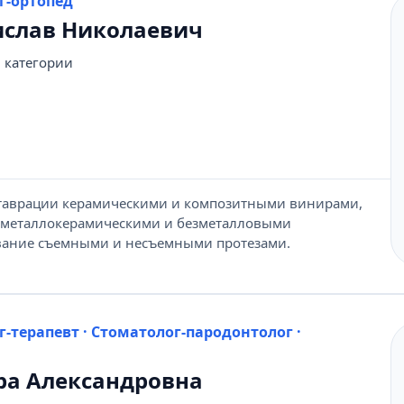
г-ортопед
ислав Николаевич
 категории
ставрации керамическими и композитными винирами,
 металлокерамическими и безметалловыми
вание съемными и несъемными протезами.
г-терапевт · Стоматолог-пародонтолог ·
ра Александровна