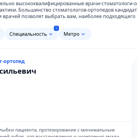
ительно высококвалифицированные врачи-стоматологи-
актики. Большинство стоматологов-ортопедов кандидат
 врачей позволят выбрать вам, наиболее подходящего 
1
м
Специальность
Метро
г-ортопед
асильевич
лыбки пациента, протезирование с минимальным
ней зубов, для восстановления и укрепления эмали,