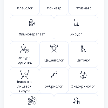
Флеболог
Фониатр
Фтизиатр
Химиотерапевт
Хирург
Хирург-
Цефалголог
Цитолог
ортопед
Челюстно-
лицевой
Эмбриолог
Эндокринолог
хирург