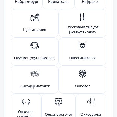
Нейрохирург
Неонатолог
Нефролог
Ожоговый хирург
Нутрициолог
(комбустиолог)
Окулист (офтальмолог)
Онкогинеколог
Онкодерматолог
Онколог
Онколог-
Онкопроктолог
Онкоуролог
маммолог