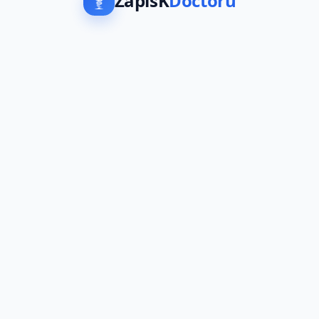
ZapisK
Doctoru