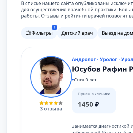
В списке нашего сайта опубликованы исключ
для осуществления врачебной практики. Боль
работы. Отзывы и рейтинги врачей позволят в
1
Фильтры
Детский врач
Выезд на до
Андролог · Уролог · Уро
Юсубов Рафин 
Стаж 9 лет
Приём в клинике
1450
₽
3 отзыва
Занимается диагностикой 
заболеваний (баланит, бал