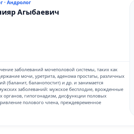
г · Андролог
нияр Агыбаевич
чение заболеваний мочеполовой системы, таких как
ержание мочи, уретрита, аденома простаты, различных
й (баланит, баланопостит) и др. и занимается
мужских заболеваний: мужское бесплодие, врожденные
х органов, гипогонадизм, дисфункции половых
кривление полового члена, преждевременное