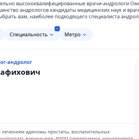
ительно высококвалифицированные врачи-андрологи Ом
шинство андрологов кандидаты медицинских наук и вра
ыбрать вам, наиболее подходящего специалиста андрол
1
м
Специальность
Метро
лог-андролог
Рафихович
и лечением аденомы простаты, воспалительных
анопостит), варикоцеле, ЗППП (уреаплазмоз, микоплазмоз,