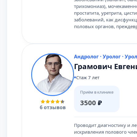
трихомониаз), мочекаменн
простатита, уретрита, цист
заболеваний, как дисфунк
половых органов, преждев
Андролог · Уролог · Уро
Грамович Евген
Стаж 7 лет
Приём в клинике
3500
₽
6 отзывов
Проводит диагностику и ле
искривления полового чле