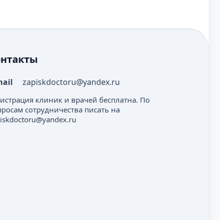
онтакты
mail
zapiskdoctoru@yandex.ru
гистрация клиник и врачей бесплатна. По
просам сотрудничества писать на
iskdoctoru@yandex.ru