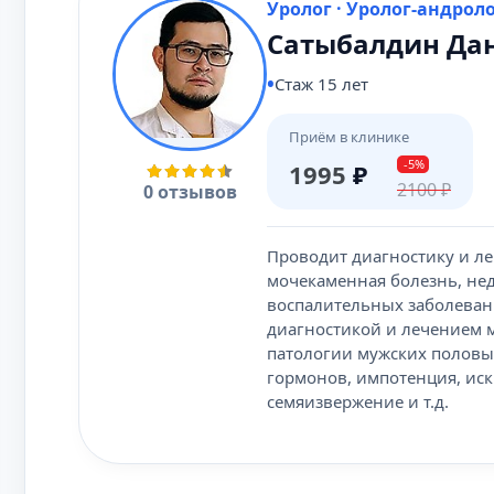
Уролог · Уролог-андроло
Сатыбалдин Да
Стаж 15 лет
Приём в клинике
-5%
1995
₽
2100
₽
0 отзывов
Проводит диагностику и ле
мочекаменная болезнь, нед
воспалительных заболевани
диагностикой и лечением 
патологии мужских половы
гормонов, импотенция, ис
семяизвержение и т.д.