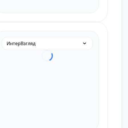
ИнтерВзгляд