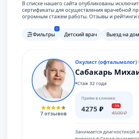
В списке нашего сайта опубликованы исключ
сертификаты для осуществления врачебной пра
огромным стажем работы. Отзывы и рейтинги в
1
Фильтры
Детский врач
Выезд на до
Окулист (офтальмолог) 
Сабакарь Миха
Стаж 32 года
Приём в клинике
-5%
4275
₽
4500
₽
7 отзывов
Занимается диагностикой 
внедрил в Омске эксимерла