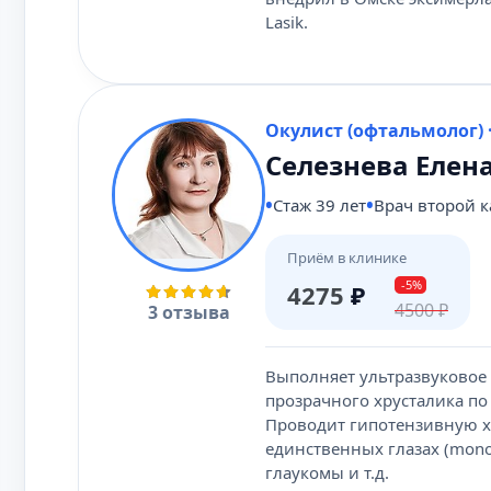
Lasik.
Окулист (офтальмолог) 
Селезнева Елен
Стаж 39 лет
Врач второй 
Приём в клинике
-5%
4275
₽
4500
₽
3 отзыва
Выполняет ультразвуковое 
прозрачного хрусталика по
Проводит гипотензивную х
единственных глазах (mon
глаукомы и т.д.