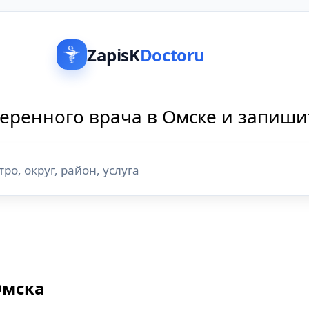
ZapisK
Doctoru
еренного врача в Омске и запиши
Омска