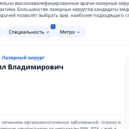
ительно высококвалифицированные врачи-лазерные хир
ктики. Большинство лазерных хирургов кандидаты меди
рачей позволят выбрать вам, наиболее подходящего сп
1
м
Специальность
Метро
· Лазерный хирург
ил Владимирович
и лечением офтальмологических заболеваний. Освоил и
зерную кератэктомию по методикам ФРК, ФТК, Lasek и