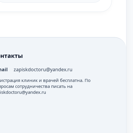
онтакты
mail
zapiskdoctoru@yandex.ru
гистрация клиник и врачей бесплатна. По
просам сотрудничества писать на
iskdoctoru@yandex.ru