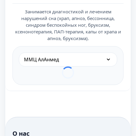
Занимается диагностикой и лечением
нарушений сна (храп, апноэ, бессонница,
синдром беспокойных ног, бруксизм,
ксенонотерапия, ПАП-терапия, капы от храпа и
апноэ, бруксизма).
ММЦ АлАнмед
О нас