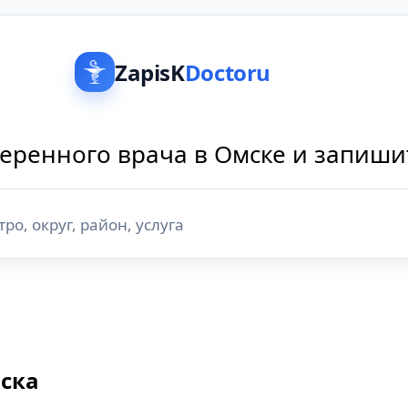
ZapisK
Doctoru
еренного врача в Омске и запиши
мска