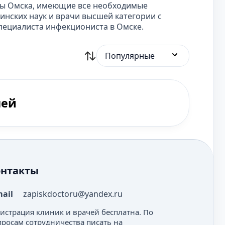
ты Омска, имеющие все необходимые
нских наук и врачи высшей категории с
пециалиста инфекциониста в Омске.
Популярные
чей
онтакты
mail
zapiskdoctoru@yandex.ru
гистрация клиник и врачей бесплатна. По
просам сотрудничества писать на