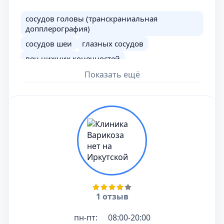
сосудов головы (транскраниальная
допплерография)
сосудов шеи
глазных сосудов
вен нижних конечностей
артерий нижних конечностей
Показать ещё
вен верхних конечностей
артерий верхних конечностей
допплерография сосудов почек
допплерография сосудов полового члена
допплерография сосудов мошонки
допплерография сосудов матки
допплерография маточно-плацентарного
кровотока
1 отзыв
допплерография сосудов молочных желез
пн-пт:
08:00-20:00
допплерография сосудов плода