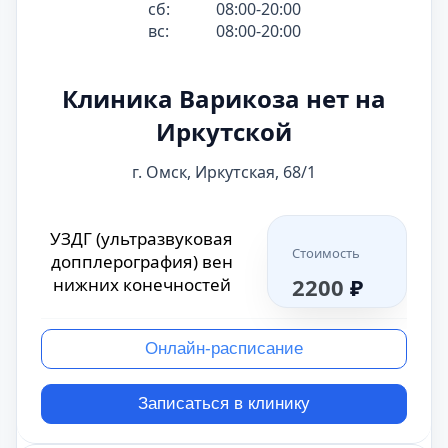
сб:
08:00-20:00
допплерография сосудов органов малого таза
вс:
08:00-20:00
позвоночных артерий
сосудов брюшной полости
Клиника Варикоза нет на
допплерография сосудов печени
Иркутской
допплерография сердца
допплерография сосудов щитовидной железы
г. Омск, Иркутская, 68/1
допплерография предстательной железы
сосудов селезенки
УЗДГ (ультразвуковая
Стоимость
сосудов поджелудочной железы
допплерография) вен
2200
₽
нижних конечностей
нейросонография с допплерографией
сосудов головы и шеи
БЦА (брахиоцефальных артерий)
Онлайн-расписание
МАГ (магистральных сосудов)
Записаться в клинику